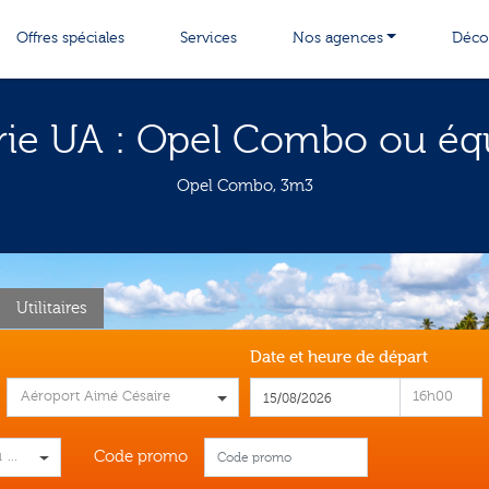
Offres spéciales
Services
Nos agences
Décou
rie UA : Opel Combo
ou éq
Opel Combo, 3m3
Utilitaires
Date et heure de départ
Aéroport Aimé Césaire
16h00
Code promo
 plus