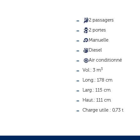
2 passagers
2 portes
Manuelle
Diesel
Air conditionné
3
Vol.:
3 m
Long.:
178 cm
Larg.:
115 cm
Haut.:
111 cm
Charge utile :
0,73 t