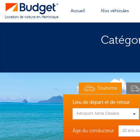
Cookies management panel
Accueil
Nos véhicules
Location de voiture en Martinique
Catégo
Tourisme
Lieu de départ et de retour
Aéroport Aimé Césaire
Âge du conducteur
25 ans ou