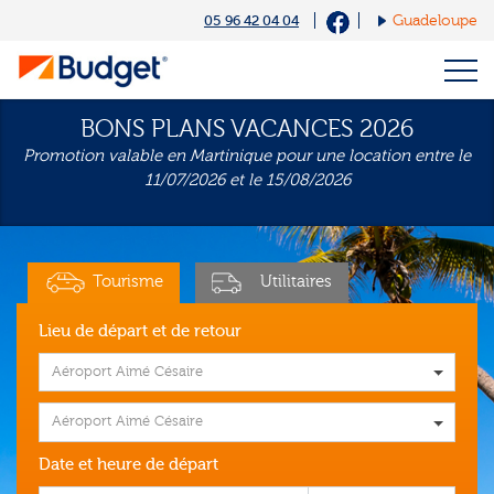
Cookies management panel
05 96 42 04 04
Guadeloupe
BONS PLANS VACANCES 2026
Promotion valable en Martinique pour une location entre le
11/07/2026 et le 15/08/2026
Tourisme
Utilitaires
Lieu de départ et de retour
Aéroport Aimé Césaire
Aéroport Aimé Césaire
Date et heure de départ