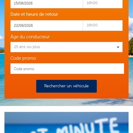
16h00
Date et heure de retour
16h00
Âge du conducteur
25 ans ou plus
Code promo
Rechercher un véhicule