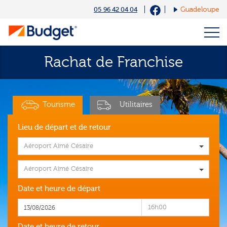
Cookies management panel
05 96 42 04 04
Guadeloupe
Rachat de Franchise
Tourisme
Utilitaires
Lieu de départ et de retour
Aéroport Aimé Césaire
Aéroport Aimé Césaire
Date et heure de départ
16h00
Date et heure de retour