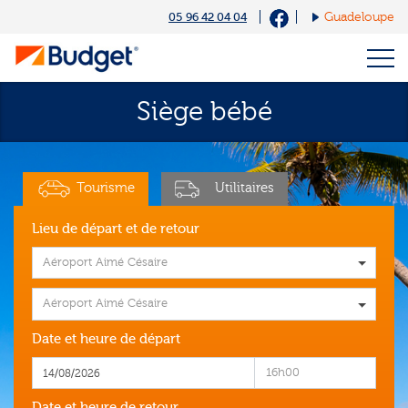
Cookies management panel
05 96 42 04 04
Guadeloupe
Siège bébé
Tourisme
Utilitaires
Lieu de départ et de retour
Aéroport Aimé Césaire
Aéroport Aimé Césaire
Date et heure de départ
16h00
Date et heure de retour