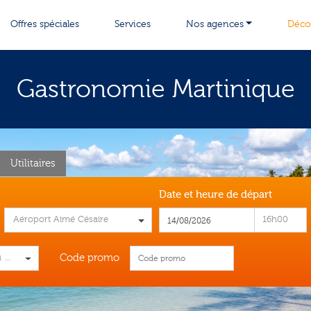
Offres spéciales
Services
Nos agences
Décou
Gastronomie Martinique
Utilitaires
Date et heure de départ
Aéroport Aimé Césaire
16h00
Code promo
 plus