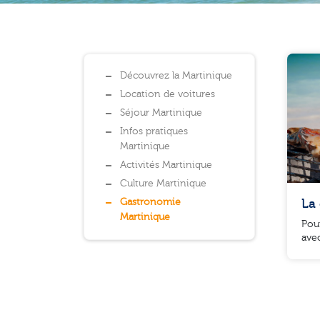
Liste des catégories
Découvrez la Martinique
Location de voitures
Séjour Martinique
Infos pratiques
Martinique
Activités Martinique
Culture Martinique
La 
Gastronomie
Martinique
Pour
ave