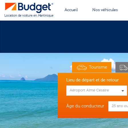
Cookies management panel
Accueil
Nos véhicules
Location de voiture en Martinique
Tourisme
Lieu de départ et de retour
Aéroport Aimé Césaire
Âge du conducteur
25 ans ou