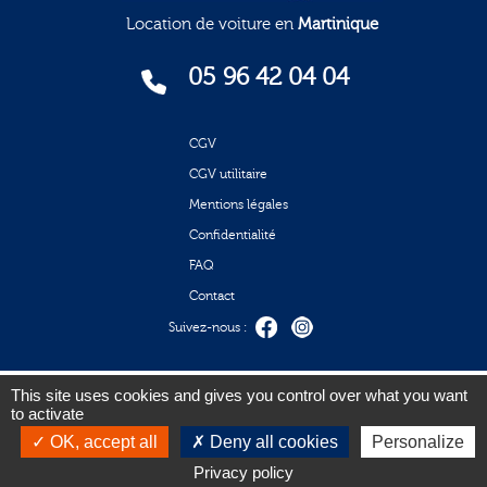
Location de voiture en
Martinique
05 96 42 04 04
CGV
CGV utilitaire
Mentions légales
Confidentialité
FAQ
Contact
Suivez-nous :
Mode de paiement acceptés
This site uses cookies and gives you control over what you want
to activate
OK, accept all
Deny all cookies
Personalize
Copyright © 2026 Budget
Privacy policy
Réalisé, hébergé et référencé par Pixell