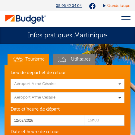
Cookies management panel
05 96 42 04 04
Guadeloupe
Infos pratiques Martinique
Tourisme
Utilitaires
Lieu de départ et de retour
Aéroport Aimé Césaire
Aéroport Aimé Césaire
Date et heure de départ
16h00
Date et heure de retour